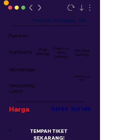
General
Premium
VIP
Pameran
(Premium
(Free
(VIP Zone
Konferens
Zone
Seating)
Seating)
Seating)
Workshops
(VIP reserved
seat)
Networking
Lunch
Harga
RM 50
RM 149
TEMPAH TIKET
SEKARANG!