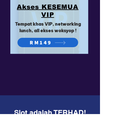
Akses KESEMUA
VIP
Tempat khas VIP, networking
lunch, all ekses woksyop !​
RM149
Slot adalah TERHAD!
Jangan lepaskan peluang
untuk hadir ke OHSEM
Marketing
360 2024
!